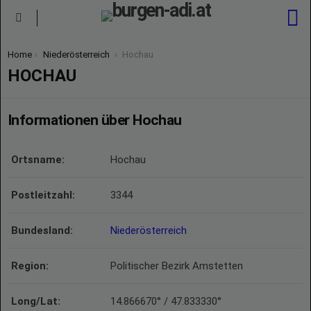
S
Menu
You are here:
Home
Niederösterreich
Hochau
HOCHAU
Informationen über Hochau
Ortsname:
Hochau
Postleitzahl:
3344
Bundesland:
Niederösterreich
Region:
Politischer Bezirk Amstetten
Long/Lat:
14.866670° / 47.833330°