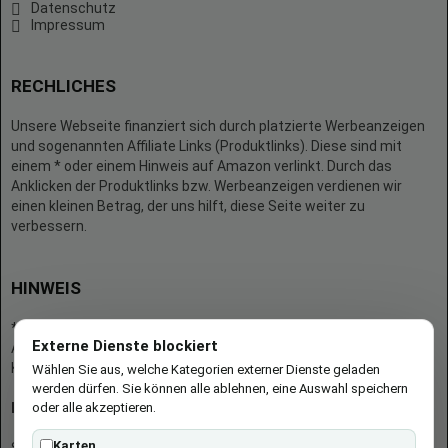
Datenschutz
Impressum
RECHLICHES
Unsere Webseite finanziert sich durch platzierte Werbeanzeigen
und sogenannten Affiliate Links (Produktlinks). Diese sind mit
einem * oder einem Hinweis auf Amazon verlinkt. Durch das
Anklicken der Produktlinks bzw. Werbeanzeigen verdienen wir
einen kleinen Betrag, der uns hilft, diese Seite weiter zu
verbessern.
HINWEIS
* = Afilliate-Link (=Werbung)
Externe Dienste blockiert
Als Amazon-Partner verdient der Seitenbetreiber an qualifizierten
Käufen.
Wählen Sie aus, welche Kategorien externer Dienste geladen
werden dürfen. Sie können alle ablehnen, eine Auswahl speichern
oder alle akzeptieren.
Hinweis zu Preisen und Verfügbarkeiten
Karten