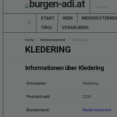
Search
for:
START
WIEN
NIEDERÖSTERRE
Menu
TIROL
VORARLBERG
You are here:
Home
Niederösterreich
Kledering
KLEDERING
Informationen über Kledering
Ortsname:
Kledering
Postleitzahl:
2320
Bundesland:
Niederösterreich