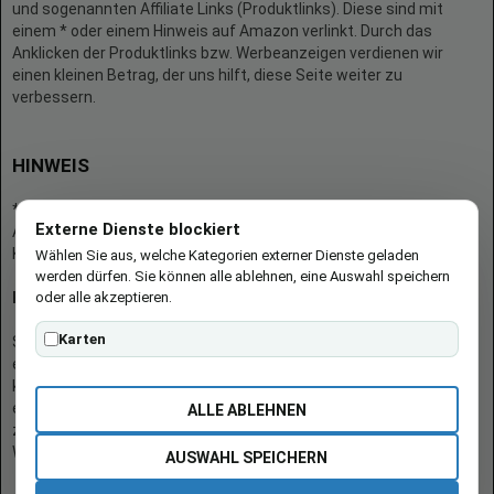
und sogenannten Affiliate Links (Produktlinks). Diese sind mit
einem * oder einem Hinweis auf Amazon verlinkt. Durch das
Anklicken der Produktlinks bzw. Werbeanzeigen verdienen wir
einen kleinen Betrag, der uns hilft, diese Seite weiter zu
verbessern.
HINWEIS
* = Afilliate-Link (=Werbung)
Externe Dienste blockiert
Als Amazon-Partner verdient der Seitenbetreiber an qualifizierten
Käufen.
Wählen Sie aus, welche Kategorien externer Dienste geladen
werden dürfen. Sie können alle ablehnen, eine Auswahl speichern
oder alle akzeptieren.
Hinweis zu Preisen und Verfügbarkeiten
Karten
Sofern Produktpreise und Verfügbarkeiten angezeigt werden,
entsprechen diese dem angegebenen Stand (Datum/Uhrzeit) und
können sich auf der verlinkten Seite jederzeit ändern. Für den Kauf
eines Produkts gelten die Angaben zu Preis und Verfügbarkeit, die
ALLE ABLEHNEN
zum Kaufzeitpunkt [auf der/den maßgeblichen Amazon-
Website(s)] angezeigt werden.
AUSWAHL SPEICHERN