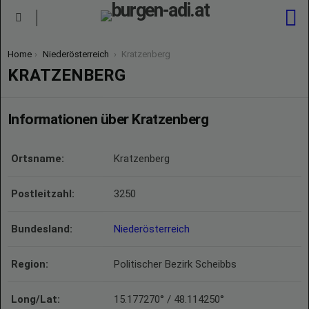
S
Menu
You are here:
Home
Niederösterreich
Kratzenberg
KRATZENBERG
Informationen über Kratzenberg
Ortsname:
Kratzenberg
Postleitzahl:
3250
Bundesland:
Niederösterreich
Region:
Politischer Bezirk Scheibbs
Long/Lat:
15.177270° / 48.114250°