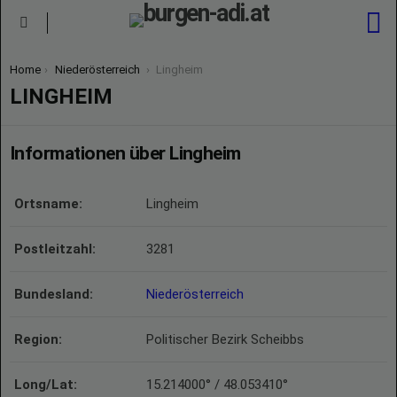
S
Menu
You are here:
Home
Niederösterreich
Lingheim
LINGHEIM
Informationen über Lingheim
Ortsname:
Lingheim
Postleitzahl:
3281
Bundesland:
Niederösterreich
Region:
Politischer Bezirk Scheibbs
Long/Lat:
15.214000° / 48.053410°