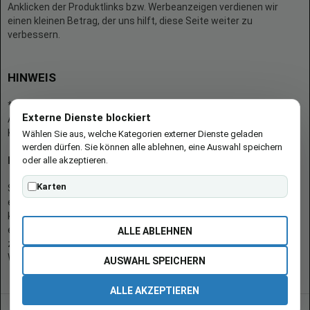
Anklicken der Produktlinks bzw. Werbeanzeigen verdienen wir
einen kleinen Betrag, der uns hilft, diese Seite weiter zu
verbessern.
HINWEIS
* = Afilliate-Link (=Werbung)
Externe Dienste blockiert
Als Amazon-Partner verdient der Seitenbetreiber an qualifizierten
Käufen.
Wählen Sie aus, welche Kategorien externer Dienste geladen
werden dürfen. Sie können alle ablehnen, eine Auswahl speichern
oder alle akzeptieren.
Hinweis zu Preisen und Verfügbarkeiten
Karten
Sofern Produktpreise und Verfügbarkeiten angezeigt werden,
entsprechen diese dem angegebenen Stand (Datum/Uhrzeit) und
können sich auf der verlinkten Seite jederzeit ändern. Für den Kauf
eines Produkts gelten die Angaben zu Preis und Verfügbarkeit, die
ALLE ABLEHNEN
zum Kaufzeitpunkt [auf der/den maßgeblichen Amazon-
Website(s)] angezeigt werden.
AUSWAHL SPEICHERN
ALLE AKZEPTIEREN