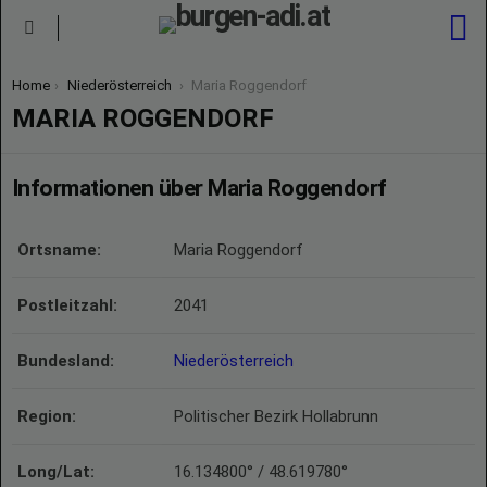
S
Menu
You are here:
Home
Niederösterreich
Maria Roggendorf
MARIA ROGGENDORF
Informationen über Maria Roggendorf
Ortsname:
Maria Roggendorf
Postleitzahl:
2041
Bundesland:
Niederösterreich
Region:
Politischer Bezirk Hollabrunn
Long/Lat:
16.134800° / 48.619780°