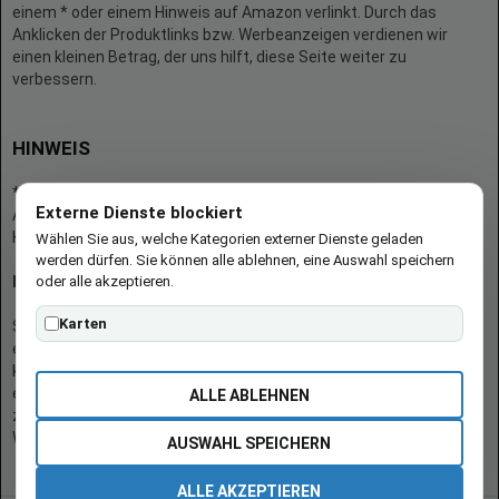
einem * oder einem Hinweis auf Amazon verlinkt. Durch das
Anklicken der Produktlinks bzw. Werbeanzeigen verdienen wir
einen kleinen Betrag, der uns hilft, diese Seite weiter zu
verbessern.
HINWEIS
* = Afilliate-Link (=Werbung)
Externe Dienste blockiert
Als Amazon-Partner verdient der Seitenbetreiber an qualifizierten
Käufen.
Wählen Sie aus, welche Kategorien externer Dienste geladen
werden dürfen. Sie können alle ablehnen, eine Auswahl speichern
oder alle akzeptieren.
Hinweis zu Preisen und Verfügbarkeiten
Karten
Sofern Produktpreise und Verfügbarkeiten angezeigt werden,
entsprechen diese dem angegebenen Stand (Datum/Uhrzeit) und
können sich auf der verlinkten Seite jederzeit ändern. Für den Kauf
eines Produkts gelten die Angaben zu Preis und Verfügbarkeit, die
ALLE ABLEHNEN
zum Kaufzeitpunkt [auf der/den maßgeblichen Amazon-
Website(s)] angezeigt werden.
AUSWAHL SPEICHERN
ALLE AKZEPTIEREN