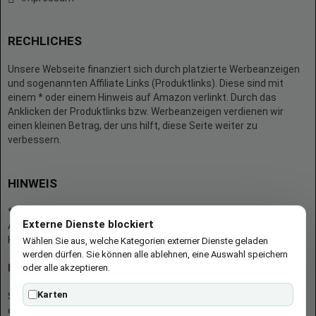
RECHLICHES
Unsere Webseite finanziert sich durch platzierte Werbeanzeigen
und sogenannten Affiliate Links (Produktlinks). Diese sind mit
einem * oder einem Hinweis auf Amazon verlinkt. Durch das
Anklicken der Produktlinks bzw. Werbeanzeigen verdienen wir
einen kleinen Betrag, der uns hilft, diese Seite weiter zu
verbessern.
HINWEIS
* = Afilliate-Link (=Werbung)
Externe Dienste blockiert
Als Amazon-Partner verdient der Seitenbetreiber an qualifizierten
Käufen.
Wählen Sie aus, welche Kategorien externer Dienste geladen
werden dürfen. Sie können alle ablehnen, eine Auswahl speichern
oder alle akzeptieren.
Hinweis zu Preisen und Verfügbarkeiten
Karten
Sofern Produktpreise und Verfügbarkeiten angezeigt werden,
entsprechen diese dem angegebenen Stand (Datum/Uhrzeit) und