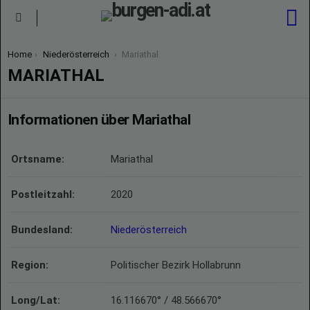
S
Menu
You are here:
Home
Niederösterreich
Mariathal
MARIATHAL
Informationen über Mariathal
Ortsname:
Mariathal
Postleitzahl:
2020
Bundesland:
Niederösterreich
Region:
Politischer Bezirk Hollabrunn
Long/Lat:
16.116670° / 48.566670°