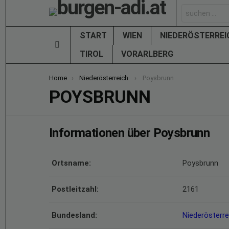
Search
for:
START
WIEN
NIEDERÖSTERRE
Menu
TIROL
VORARLBERG
You are here:
Home
Niederösterreich
Poysbrunn
POYSBRUNN
Informationen über Poysbrunn
Ortsname:
Poysbrunn
Postleitzahl:
2161
Bundesland:
Niederösterre