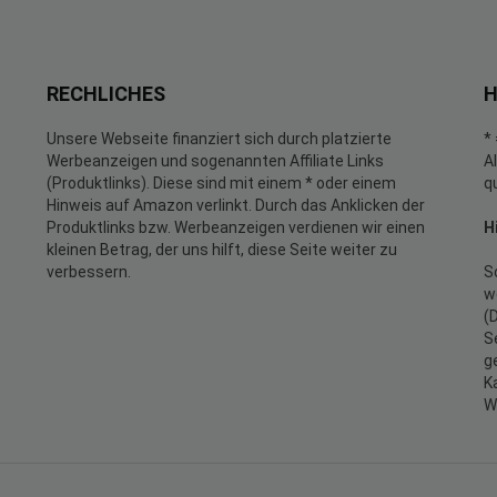
RECHLICHES
H
Unsere Webseite finanziert sich durch platzierte
*
Werbeanzeigen und sogenannten Affiliate Links
A
(Produktlinks). Diese sind mit einem * oder einem
q
Hinweis auf Amazon verlinkt. Durch das Anklicken der
Produktlinks bzw. Werbeanzeigen verdienen wir einen
H
kleinen Betrag, der uns hilft, diese Seite weiter zu
verbessern.
S
w
(
S
g
K
W