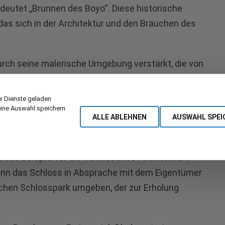
utet „Brunnen des Boyo“. Diese historische
 das sich in der Architektur und den Bräuchen des
urch seine malerische Umgebung verstärkt, die von
 Diese Region ist bekannt für ihre herausragenden
ssen werden.
r Dienste geladen
eine Auswahl speichern
ALLE ABLEHNEN
AUSWAHL SPEI
das Schloss Poysbrunn. Das Schloss wurde im 16.
endes Beispiel für die Renaissance-Architektur in
kann das Schloss in Absprache mit dem Eigentümer
chen Schlosspark umgeben, der zur Erholung