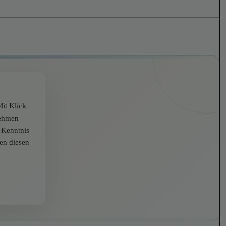
it Klick
nehmen
r Kenntnis
zen diesen