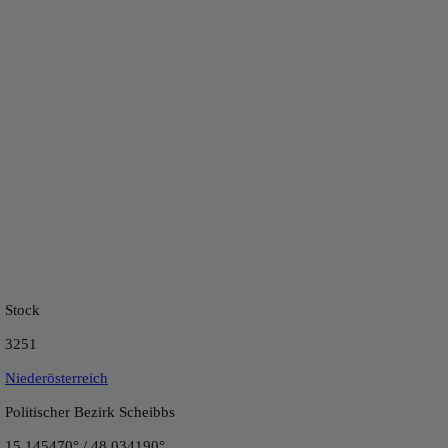
Stock
3251
Niederösterreich
Politischer Bezirk Scheibbs
15.145470° / 48.034190°