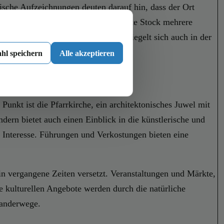
orische Aufzeichnungen deuten darauf hin, dass der Ort
ten. Im Laufe der Jahrhunderte erlebte Stock mehrere
e Verbindung zur Landwirtschaft spiegelt sich auch in der
hl speichern
Alle akzeptieren
Punkt ist die Pfarrkirche, ein architektonisches Juwel mit
dern bietet auch einen Einblick in die künstlerische und
 Interesse. Führungen und Verkostungen bieten eine
in vergangene Zeiten versetzt. Veranstaltungen und Märkte,
e kulturellen Angebote werden durch die natürliche
wanderwege.