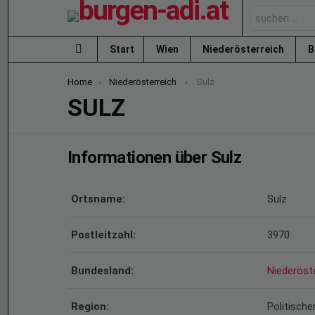
Search
for:
Start
Wien
Niederösterreich
B
Menu
You are here:
Home
Niederösterreich
Sulz
SULZ
Informationen über Sulz
Ortsname:
Sulz
Postleitzahl:
3970
Bundesland:
Niederöst
Region:
Politisch