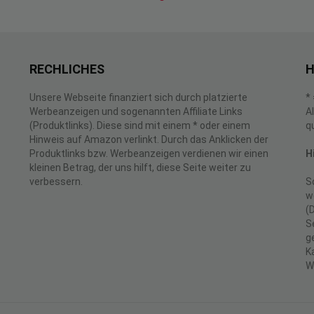
RECHLICHES
H
Unsere Webseite finanziert sich durch platzierte
*
Werbeanzeigen und sogenannten Affiliate Links
A
(Produktlinks). Diese sind mit einem * oder einem
q
Hinweis auf Amazon verlinkt. Durch das Anklicken der
Produktlinks bzw. Werbeanzeigen verdienen wir einen
H
kleinen Betrag, der uns hilft, diese Seite weiter zu
verbessern.
S
w
(
S
g
K
W