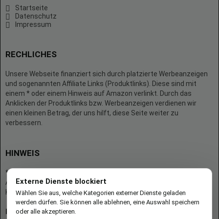
Startseite
Datenschutz
Impressum
RECHLICHES
Unsere Webseite finanziert sich durch platzierte Werbeanzeigen
und sogenannten Affiliate Links (Produktlinks). Diese sind mit
einem * oder einem Hinweis auf Amazon verlinkt. Durch das
Anklicken der Produktlinks bzw. Werbeanzeigen verdienen wir
einen kleinen Betrag, der uns hilft, diese Seite weiter zu
verbessern.
HINWEIS
* = Afilliate-Link (=Werbung)
Externe Dienste blockiert
Als Amazon-Partner verdient der Seitenbetreiber an qualifizierten
Käufen.
Wählen Sie aus, welche Kategorien externer Dienste geladen
werden dürfen. Sie können alle ablehnen, eine Auswahl speichern
oder alle akzeptieren.
Hinweis zu Preisen und Verfügbarkeiten