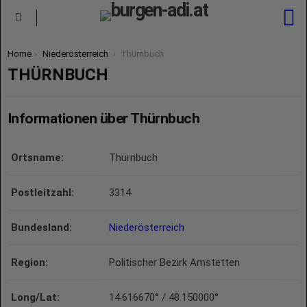
S
Menu
You are here:
Home
Niederösterreich
Thürnbuch
THÜRNBUCH
Informationen über Thürnbuch
Ortsname:
Thürnbuch
Postleitzahl:
3314
Bundesland:
Niederösterreich
Region:
Politischer Bezirk Amstetten
Long/Lat:
14.616670° / 48.150000°