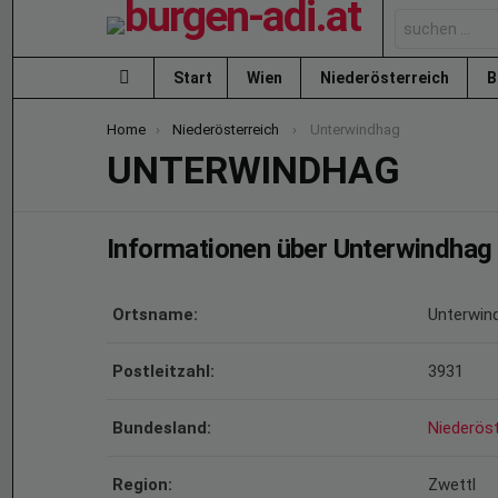
Search
for:
Start
Wien
Niederösterreich
B
Menu
You are here:
Home
Niederösterreich
Unterwindhag
UNTERWINDHAG
Informationen über Unterwindhag
Ortsname:
Unterwin
Postleitzahl:
3931
Bundesland:
Niederöst
Region:
Zwettl