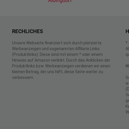
Albingdorf
RECHLICHES
H
Unsere Webseite finanziert sich durch platzierte
*
Werbeanzeigen und sogenannten Affiliate Links
A
(Produktlinks). Diese sind mit einem * oder einem
q
Hinweis auf Amazon verlinkt. Durch das Anklicken der
Produktlinks bzw. Werbeanzeigen verdienen wir einen
H
kleinen Betrag, der uns hilft, diese Seite weiter zu
verbessern.
S
w
(
S
g
K
W