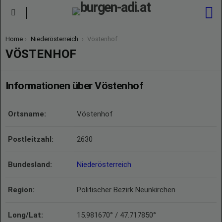
S
Menu
You are here:
Home
Niederösterreich
Vöstenhof
VÖSTENHOF
Informationen über Vöstenhof
Ortsname:
Vöstenhof
Postleitzahl:
2630
Bundesland:
Niederösterreich
Region:
Politischer Bezirk Neunkirchen
Long/Lat:
15.981670° / 47.717850°