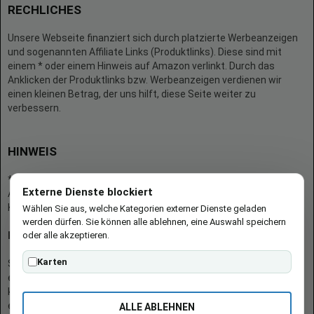
RECHLICHES
Unsere Webseite finanziert sich durch platzierte Werbeanzeigen
und sogenannten Affiliate Links (Produktlinks). Diese sind mit
einem * oder einem Hinweis auf Amazon verlinkt. Durch das
Anklicken der Produktlinks bzw. Werbeanzeigen verdienen wir
einen kleinen Betrag, der uns hilft, diese Seite weiter zu
verbessern.
HINWEIS
* = Afilliate-Link (=Werbung)
Externe Dienste blockiert
Als Amazon-Partner verdient der Seitenbetreiber an qualifizierten
Käufen.
Wählen Sie aus, welche Kategorien externer Dienste geladen
werden dürfen. Sie können alle ablehnen, eine Auswahl speichern
oder alle akzeptieren.
Hinweis zu Preisen und Verfügbarkeiten
Karten
Sofern Produktpreise und Verfügbarkeiten angezeigt werden,
entsprechen diese dem angegebenen Stand (Datum/Uhrzeit) und
können sich auf der verlinkten Seite jederzeit ändern. Für den Kauf
eines Produkts gelten die Angaben zu Preis und Verfügbarkeit, die
ALLE ABLEHNEN