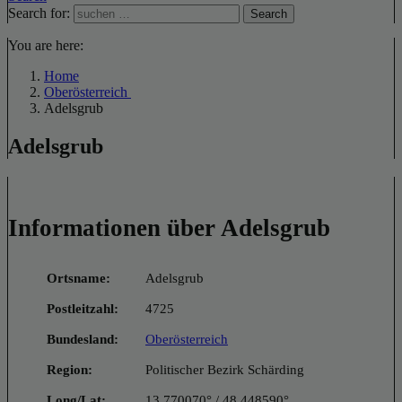
Search for:
Search
You are here:
Home
Oberösterreich
Adelsgrub
Adelsgrub
Informationen über Adelsgrub
Ortsname:
Adelsgrub
Postleitzahl:
4725
Bundesland:
Oberösterreich
Region:
Politischer Bezirk Schärding
Long/Lat:
13.770070° / 48.448590°