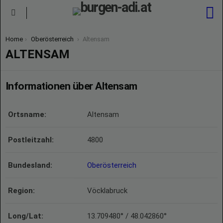
S
Menu
You are here:
Home
Oberösterreich
Altensam
ALTENSAM
Informationen über Altensam
Ortsname:
Altensam
Postleitzahl:
4800
Bundesland:
Oberösterreich
Region:
Vöcklabruck
Long/Lat:
13.709480° / 48.042860°