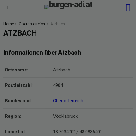
S
Menu
You are here:
Home
Oberösterreich
Atzbach
ATZBACH
Informationen über Atzbach
Ortsname:
Atzbach
Postleitzahl:
4904
Bundesland:
Oberösterreich
Region:
Vöcklabruck
Long/Lat:
13.703470° / 48.083640°