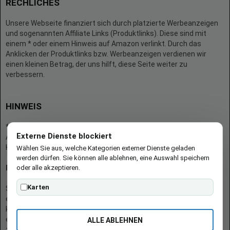
RECHLICHES
Unsere Webseite finanziert sich durch platzierte Werbeanzeigen
und sogenannten Affiliate Links (Produktlinks). Diese sind mit
einem * oder einem Hinweis auf Amazon verlinkt. Durch das
Anklicken der Produktlinks bzw. Werbeanzeigen verdienen wir
einen kleinen Betrag, der uns hilft, diese Seite weiter zu
verbessern.
HINWEIS
* = Afilliate-Link (=Werbung)
Externe Dienste blockiert
Als Amazon-Partner verdient der Seitenbetreiber an qualifizierten
Käufen.
Wählen Sie aus, welche Kategorien externer Dienste geladen
werden dürfen. Sie können alle ablehnen, eine Auswahl speichern
oder alle akzeptieren.
Hinweis zu Preisen und Verfügbarkeiten
Karten
Sofern Produktpreise und Verfügbarkeiten angezeigt werden,
entsprechen diese dem angegebenen Stand (Datum/Uhrzeit) und
können sich auf der verlinkten Seite jederzeit ändern. Für den Kauf
eines Produkts gelten die Angaben zu Preis und Verfügbarkeit, die
ALLE ABLEHNEN
zum Kaufzeitpunkt [auf der/den maßgeblichen Amazon-