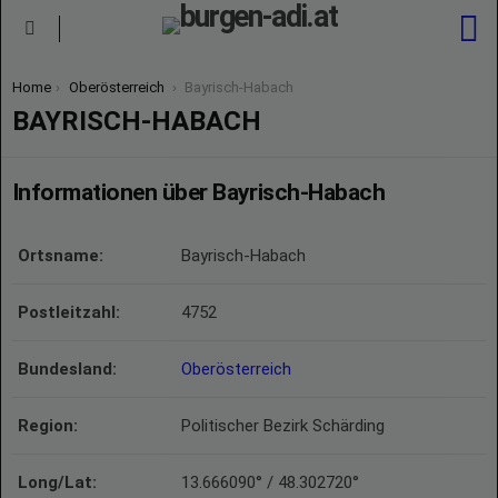
S
Menu
You are here:
Home
Oberösterreich
Bayrisch-Habach
BAYRISCH-HABACH
Informationen über Bayrisch-Habach
Ortsname:
Bayrisch-Habach
Postleitzahl:
4752
Bundesland:
Oberösterreich
Region:
Politischer Bezirk Schärding
Long/Lat:
13.666090° / 48.302720°