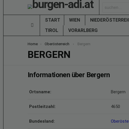
Search
for:
START
WIEN
NIEDERÖSTERRE
Menu
TIROL
VORARLBERG
You are here:
Home
Oberösterreich
Bergern
BERGERN
Informationen über Bergern
Ortsname:
Bergern
Postleitzahl:
4650
Bundesland:
Oberöste