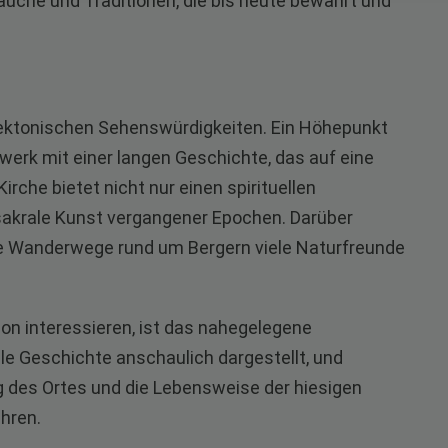
räuche und Traditionen, die bis heute bewahrt und
itektonischen Sehenswürdigkeiten. Ein Höhepunkt
uwerk mit einer langen Geschichte, das auf eine
Kirche bietet nicht nur einen spirituellen
 sakrale Kunst vergangener Epochen. Darüber
e Wanderwege rund um Bergern viele Naturfreunde
gion interessieren, ist das nahegelegene
e Geschichte anschaulich dargestellt, und
 des Ortes und die Lebensweise der hiesigen
hren.