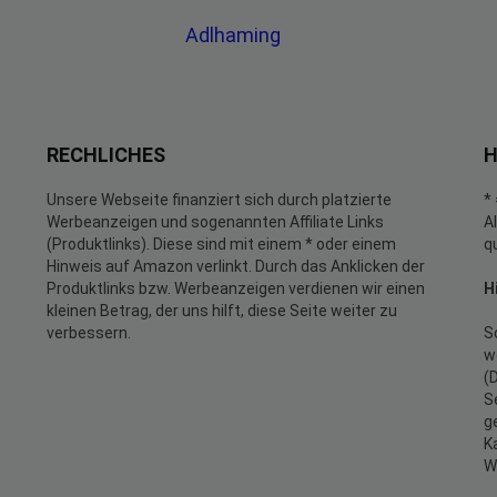
Adlhaming
RECHLICHES
H
Unsere Webseite finanziert sich durch platzierte
*
Werbeanzeigen und sogenannten Affiliate Links
A
(Produktlinks). Diese sind mit einem * oder einem
q
Hinweis auf Amazon verlinkt. Durch das Anklicken der
Produktlinks bzw. Werbeanzeigen verdienen wir einen
H
kleinen Betrag, der uns hilft, diese Seite weiter zu
verbessern.
S
w
(
S
g
K
W