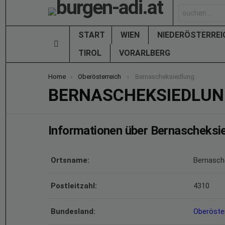
Search
for:
START
WIEN
NIEDERÖSTERRE
Menu
TIROL
VORARLBERG
You are here:
Home
Oberösterreich
Bernascheksiedlung
BERNASCHEKSIEDLU
Informationen über Bernascheksi
Ortsname:
Bernasch
Postleitzahl:
4310
Bundesland:
Oberöste