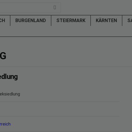
ICH
BURGENLAND
STEIERMARK
KÄRNTEN
S
NG
edlung
eksiedlung
rreich