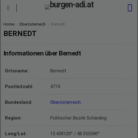
S
Menu
You are here:
Home
Oberösterreich
Bernedt
BERNEDT
Informationen über Bernedt
Ortsname:
Bernedt
Postleitzahl:
4774
Bundesland:
Oberösterreich
Region:
Politischer Bezirk Schärding
Long/Lat:
13.438120° / 48.355590°