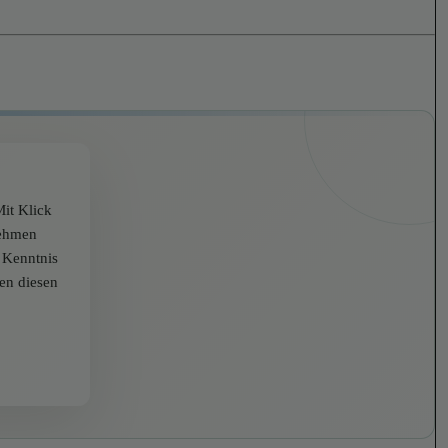
it Klick
nehmen
r Kenntnis
zen diesen