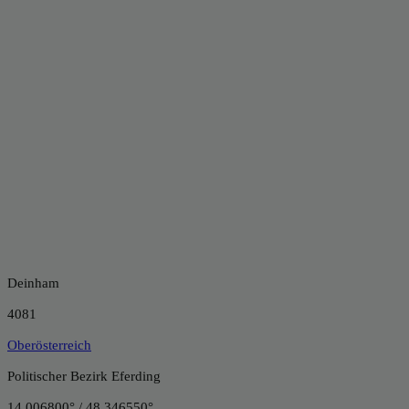
Deinham
4081
Oberösterreich
Politischer Bezirk Eferding
14.006800° / 48.346550°