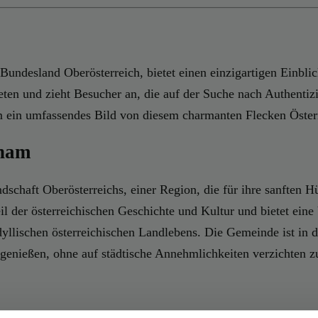
Bundesland Oberösterreich, bietet einen einzigartigen Einblic
eten und zieht Besucher an, die auf der Suche nach Authentiz
 ein umfassendes Bild von diesem charmanten Flecken Österr
nham
andschaft Oberösterreichs, einer Region, die für ihre sanften
teil der österreichischen Geschichte und Kultur und bietet ein
idyllischen österreichischen Landlebens. Die Gemeinde ist in
 genießen, ohne auf städtische Annehmlichkeiten verzichten 