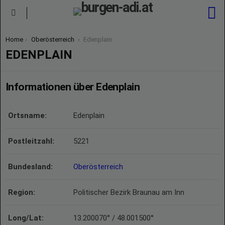
S
Menu
You are here:
Home
Oberösterreich
Edenplain
EDENPLAIN
Informationen über Edenplain
Ortsname:
Edenplain
Postleitzahl:
5221
Bundesland:
Oberösterreich
Region:
Politischer Bezirk Braunau am Inn
Long/Lat:
13.200070° / 48.001500°