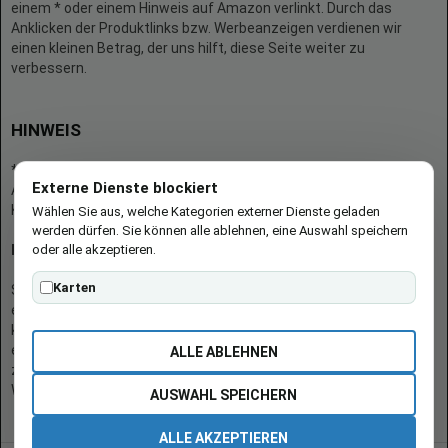
einem * oder einem Hinweis auf Amazon verlinkt. Durch das
Anklicken der Produktlinks bzw. Werbeanzeigen verdienen wir
einen kleinen Betrag, der uns hilft, diese Seite weiter zu
verbessern.
HINWEIS
* = Afilliate-Link (=Werbung)
Externe Dienste blockiert
Als Amazon-Partner verdient der Seitenbetreiber an qualifizierten
Käufen.
Wählen Sie aus, welche Kategorien externer Dienste geladen
werden dürfen. Sie können alle ablehnen, eine Auswahl speichern
oder alle akzeptieren.
Hinweis zu Preisen und Verfügbarkeiten
Karten
Sofern Produktpreise und Verfügbarkeiten angezeigt werden,
entsprechen diese dem angegebenen Stand (Datum/Uhrzeit) und
können sich auf der verlinkten Seite jederzeit ändern. Für den Kauf
eines Produkts gelten die Angaben zu Preis und Verfügbarkeit, die
ALLE ABLEHNEN
zum Kaufzeitpunkt [auf der/den maßgeblichen Amazon-
Website(s)] angezeigt werden.
AUSWAHL SPEICHERN
ALLE AKZEPTIEREN