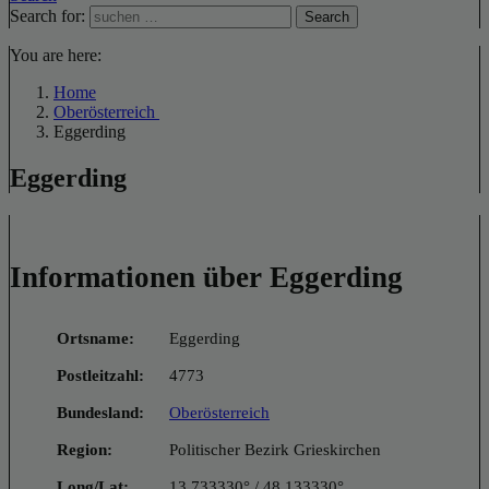
Search for:
Search
You are here:
Home
Oberösterreich
Eggerding
Eggerding
Informationen über Eggerding
Ortsname:
Eggerding
Postleitzahl:
4773
Bundesland:
Oberösterreich
Region:
Politischer Bezirk Grieskirchen
Long/Lat:
13.733330° / 48.133330°