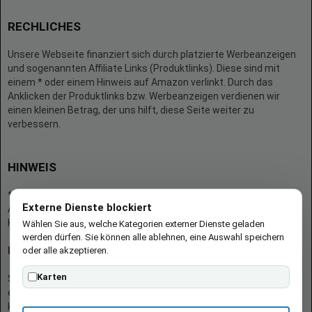
RECHLICHES
Unsere Webseite finanziert sich durch platzierte Werbeanzeigen
und sogenannten Affiliate Links (Produktlinks). Diese sind mit
einem * oder einem Hinweis auf Amazon verlinkt. Durch das
Anklicken der Produktlinks bzw. Werbeanzeigen verdienen wir
einen kleinen Betrag, der uns hilft, diese Seite weiter zu
verbessern.
HINWEIS
* = Afilliate-Link (=Werbung)
Externe Dienste blockiert
Als Amazon-Partner verdient der Seitenbetreiber an qualifizierten
Käufen.
Wählen Sie aus, welche Kategorien externer Dienste geladen
werden dürfen. Sie können alle ablehnen, eine Auswahl speichern
oder alle akzeptieren.
Hinweis zu Preisen und Verfügbarkeiten
Karten
Sofern Produktpreise und Verfügbarkeiten angezeigt werden,
entsprechen diese dem angegebenen Stand (Datum/Uhrzeit) und
können sich auf der verlinkten Seite jederzeit ändern. Für den Kauf