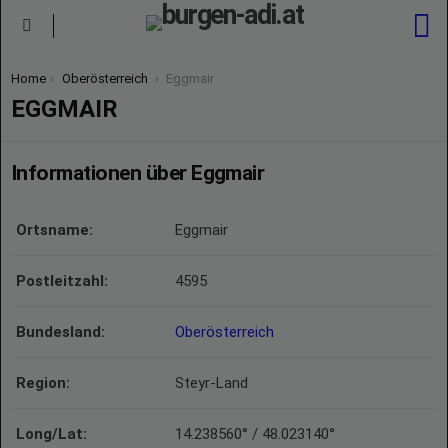
S
Menu
You are here:
Home
Oberösterreich
Eggmair
EGGMAIR
Informationen über Eggmair
Ortsname:
Eggmair
Postleitzahl:
4595
Bundesland:
Oberösterreich
Region:
Steyr-Land
Long/Lat:
14.238560° / 48.023140°