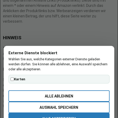
und sogenannten Affiliate Links (Produktlinks). Diese sind mit
einem * oder einem Hinweis auf Amazon verlinkt. Durch das
Anklicken der Produktlinks bzw. Werbeanzeigen verdienen wir
einen kleinen Betrag, der uns hilft, diese Seite weiter zu
verbessern.
HINWEIS
* = Afilliate-Link (=Werbung)
Externe Dienste blockiert
Als Amazon-Partner verdient der Seitenbetreiber an qualifizierten
Käufen.
Wählen Sie aus, welche Kategorien externer Dienste geladen
werden dürfen. Sie können alle ablehnen, eine Auswahl speichern
oder alle akzeptieren.
Hinweis zu Preisen und Verfügbarkeiten
Karten
Sofern Produktpreise und Verfügbarkeiten angezeigt werden,
entsprechen diese dem angegebenen Stand (Datum/Uhrzeit) und
können sich auf der verlinkten Seite jederzeit ändern. Für den Kauf
eines Produkts gelten die Angaben zu Preis und Verfügbarkeit, die
ALLE ABLEHNEN
zum Kaufzeitpunkt [auf der/den maßgeblichen Amazon-
Website(s)] angezeigt werden.
AUSWAHL SPEICHERN