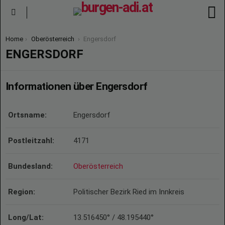
S
Menu
You are here:
Home
Oberösterreich
Engersdorf
ENGERSDORF
Informationen über Engersdorf
Ortsname:
Engersdorf
Postleitzahl:
4171
Bundesland:
Oberösterreich
Region:
Politischer Bezirk Ried im Innkreis
Long/Lat:
13.516450° / 48.195440°