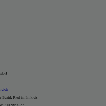
sdorf
rreich
er Bezirk Ried im Innkreis
0° / 48.252340°