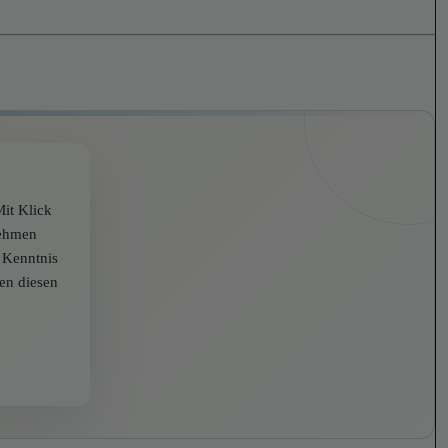
it Klick
nehmen
r Kenntnis
zen diesen