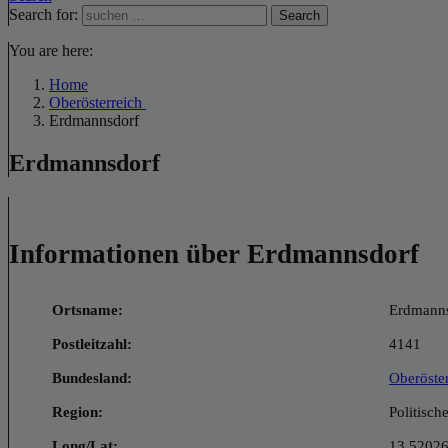
Search for:
Search
You are here:
Home
Oberösterreich
Erdmannsdorf
Erdmannsdorf
Informationen über Erdmannsdorf
Ortsname:
Erdmann
Postleitzahl:
4141
Bundesland:
Oberöste
Region:
Politisch
Long/Lat:
13.52026