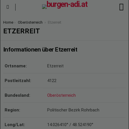
S
Menu
You are here:
Home
Oberösterreich
Etzerreit
ETZERREIT
Informationen über Etzerreit
Ortsname:
Etzerreit
Postleitzahl:
4122
Bundesland:
Oberösterreich
Region:
Politischer Bezirk Rohrbach
Long/Lat:
14.026410° / 48.524190°