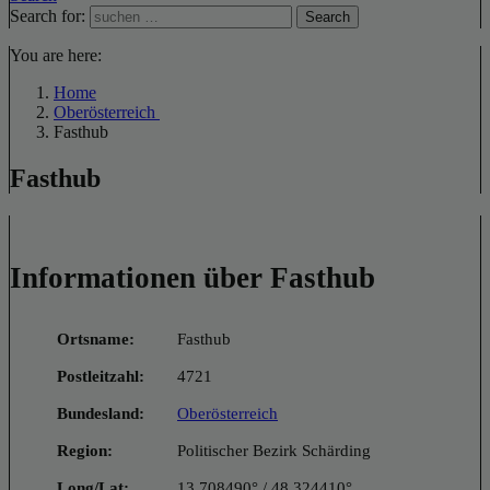
Search for:
Search
You are here:
Home
Oberösterreich
Fasthub
Fasthub
Informationen über Fasthub
Ortsname:
Fasthub
Postleitzahl:
4721
Bundesland:
Oberösterreich
Region:
Politischer Bezirk Schärding
Long/Lat:
13.708490° / 48.324410°