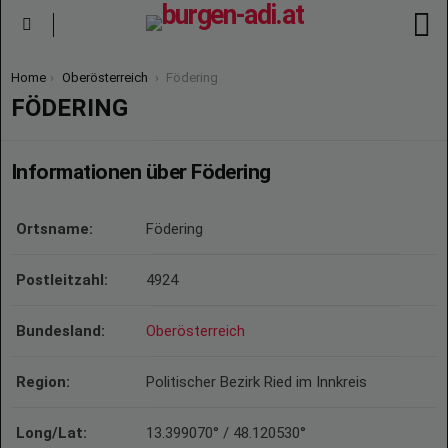
S
Menu
You are here:
Home
Oberösterreich
Födering
FÖDERING
Informationen über Födering
Ortsname:
Födering
Postleitzahl:
4924
Bundesland:
Oberösterreich
Region:
Politischer Bezirk Ried im Innkreis
Long/Lat:
13.399070° / 48.120530°