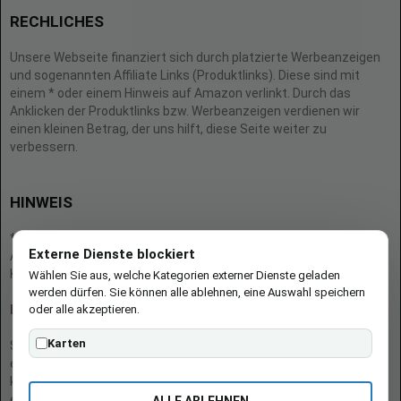
RECHLICHES
Unsere Webseite finanziert sich durch platzierte Werbeanzeigen
und sogenannten Affiliate Links (Produktlinks). Diese sind mit
einem * oder einem Hinweis auf Amazon verlinkt. Durch das
Anklicken der Produktlinks bzw. Werbeanzeigen verdienen wir
einen kleinen Betrag, der uns hilft, diese Seite weiter zu
verbessern.
HINWEIS
* = Afilliate-Link (=Werbung)
Externe Dienste blockiert
Als Amazon-Partner verdient der Seitenbetreiber an qualifizierten
Käufen.
Wählen Sie aus, welche Kategorien externer Dienste geladen
werden dürfen. Sie können alle ablehnen, eine Auswahl speichern
oder alle akzeptieren.
Hinweis zu Preisen und Verfügbarkeiten
Karten
Sofern Produktpreise und Verfügbarkeiten angezeigt werden,
entsprechen diese dem angegebenen Stand (Datum/Uhrzeit) und
können sich auf der verlinkten Seite jederzeit ändern. Für den Kauf
eines Produkts gelten die Angaben zu Preis und Verfügbarkeit, die
ALLE ABLEHNEN