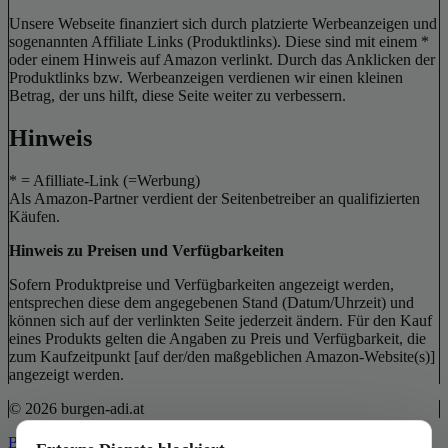
Unsere Webseite finanziert sich durch platzierte Werbeanzeigen und
sogenannten Affiliate Links (Produktlinks). Diese sind mit einem *
oder einem Hinweis auf Amazon verlinkt. Durch das Anklicken der
Produktlinks bzw. Werbeanzeigen verdienen wir einen kleinen
Betrag, der uns hilft, diese Seite weiter zu verbessern.
Hinweis
* = Afilliate-Link (=Werbung)
Als Amazon-Partner verdient der Seitenbetreiber an qualifizierten
Käufen.
Hinweis zu Preisen und Verfügbarkeiten
Sofern Produktpreise und Verfügbarkeiten angezeigt werden,
entsprechen diese dem angegebenen Stand (Datum/Uhrzeit) und
können sich auf der verlinkten Seite jederzeit ändern. Für den Kauf
eines Produkts gelten die Angaben zu Preis und Verfügbarkeit, die
zum Kaufzeitpunkt [auf der/den maßgeblichen Amazon-Website(s)]
angezeigt werden.
© 2026 burgen-adi.at
Back to Top