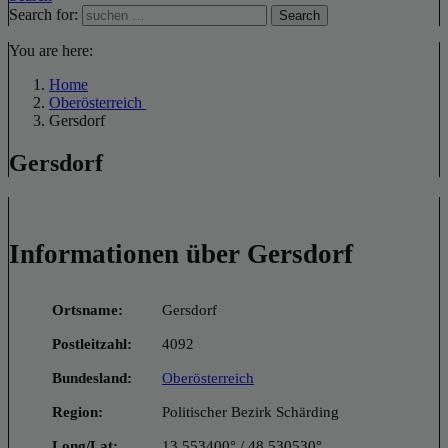
Search for:
Search
You are here:
Home
Oberösterreich
Gersdorf
Gersdorf
Informationen über Gersdorf
Ortsname:
Gersdorf
Postleitzahl:
4092
Bundesland:
Oberösterreich
Region:
Politischer Bezirk Schärding
Long/Lat:
13.553400° / 48.530530°