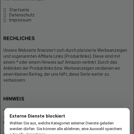
Startseite
Datenschutz
Impressum
RECHLICHES
Unsere Webseite finanziert sich durch platzierte Werbeanzeigen
und sogenannten Affiliate Links (Produktlinks). Diese sind mit
einem * oder einem Hinweis auf Amazon verlinkt. Durch das
Anklicken der Produktlinks bzw. Werbeanzeigen verdienen wir
einen kleinen Betrag, der uns hilft, diese Seite weiter zu
verbessern.
HINWEIS
* = Afilliate-Link (=Werbung)
Externe Dienste blockiert
Als Amazon-Partner verdient der Seitenbetreiber an qualifizierten
Käufen.
Wählen Sie aus, welche Kategorien externer Dienste geladen
werden dürfen. Sie können alle ablehnen, eine Auswahl speichern