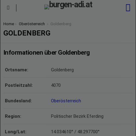
S
Menu
You are here:
Home
Oberösterreich
Goldenberg
GOLDENBERG
Informationen über Goldenberg
Ortsname:
Goldenberg
Postleitzahl:
4070
Bundesland:
Oberösterreich
Region:
Politischer Bezirk Eferding
Long/Lat:
14.034610° / 48.297700°