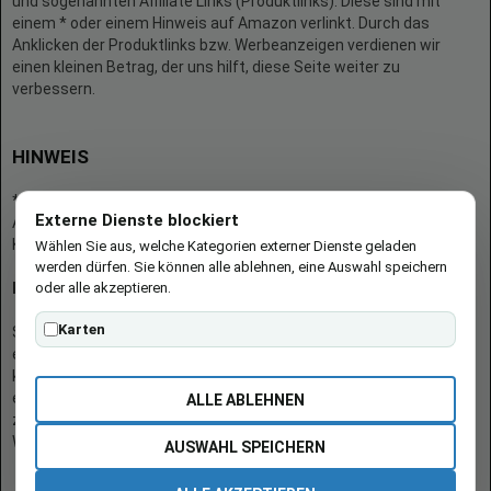
und sogenannten Affiliate Links (Produktlinks). Diese sind mit
einem * oder einem Hinweis auf Amazon verlinkt. Durch das
Anklicken der Produktlinks bzw. Werbeanzeigen verdienen wir
einen kleinen Betrag, der uns hilft, diese Seite weiter zu
verbessern.
HINWEIS
* = Afilliate-Link (=Werbung)
Externe Dienste blockiert
Als Amazon-Partner verdient der Seitenbetreiber an qualifizierten
Käufen.
Wählen Sie aus, welche Kategorien externer Dienste geladen
werden dürfen. Sie können alle ablehnen, eine Auswahl speichern
oder alle akzeptieren.
Hinweis zu Preisen und Verfügbarkeiten
Karten
Sofern Produktpreise und Verfügbarkeiten angezeigt werden,
entsprechen diese dem angegebenen Stand (Datum/Uhrzeit) und
können sich auf der verlinkten Seite jederzeit ändern. Für den Kauf
eines Produkts gelten die Angaben zu Preis und Verfügbarkeit, die
ALLE ABLEHNEN
zum Kaufzeitpunkt [auf der/den maßgeblichen Amazon-
Website(s)] angezeigt werden.
AUSWAHL SPEICHERN