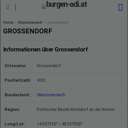
S
Menu
You are here:
Home
Oberösterreich
Grossendorf
GROSSENDORF
Informationen über Grossendorf
Ortsname:
Grossendorf
Postleitzahl:
4551
Bundesland:
Oberösterreich
Region:
Politischer Bezirk Kirchdorf an der Krems
Long/Lat:
14.057310° / 48.037950°