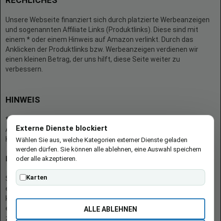
RECHLICHES
Unsere Webseite finanziert sich durch platzierte Werbeanzeigen
und sogenannten Affiliate Links (Produktlinks). Diese sind mit
einem * oder einem Hinweis auf Amazon verlinkt. Durch das
Anklicken der Produktlinks bzw. Werbeanzeigen verdienen wir
einen kleinen Betrag, der uns hilft, diese Seite weiter zu
verbessern.
HINWEIS
* = Afilliate-Link (=Werbung)
Externe Dienste blockiert
Als Amazon-Partner verdient der Seitenbetreiber an qualifizierten
Käufen.
Wählen Sie aus, welche Kategorien externer Dienste geladen
werden dürfen. Sie können alle ablehnen, eine Auswahl speichern
oder alle akzeptieren.
Hinweis zu Preisen und Verfügbarkeiten
Karten
Sofern Produktpreise und Verfügbarkeiten angezeigt werden,
entsprechen diese dem angegebenen Stand (Datum/Uhrzeit) und
können sich auf der verlinkten Seite jederzeit ändern. Für den Kauf
eines Produkts gelten die Angaben zu Preis und Verfügbarkeit, die
ALLE ABLEHNEN
zum Kaufzeitpunkt [auf der/den maßgeblichen Amazon-