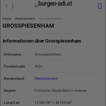
S
Menu
You are here:
Home
Oberösterreich
Grosspiesenham
GROSSPIESENHAM
Informationen über Grosspiesenham
Ortsname:
Grosspiesenham
Postleitzahl:
4925
Bundesland:
Oberösterreich
Region:
Politischer Bezirk Ried im Innkreis
Long/Lat:
13.500740° / 48.135160°