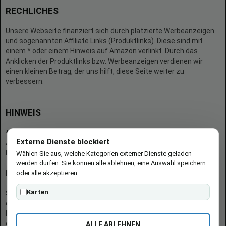
RECHLICHES
Unsere Webseite finanziert sich durch platzierte Werbeanzeigen
und sogenannten Affiliate Links (Produktlinks). Diese sind mit
einem * oder einem Hinweis auf Amazon verlinkt. Durch das
Anklicken der Produktlinks bzw. Werbeanzeigen verdienen wir
einen kleinen Betrag, der uns hilft, diese Seite weiter zu
verbessern.
HINWEIS
* = Afilliate-Link (=Werbung)
Externe Dienste blockiert
Als Amazon-Partner verdient der Seitenbetreiber an qualifizierten
Käufen.
Wählen Sie aus, welche Kategorien externer Dienste geladen
werden dürfen. Sie können alle ablehnen, eine Auswahl speichern
oder alle akzeptieren.
Hinweis zu Preisen und Verfügbarkeiten
Karten
Sofern Produktpreise und Verfügbarkeiten angezeigt werden,
entsprechen diese dem angegebenen Stand (Datum/Uhrzeit) und
können sich auf der verlinkten Seite jederzeit ändern. Für den Kauf
eines Produkts gelten die Angaben zu Preis und Verfügbarkeit, die
ALLE ABLEHNEN