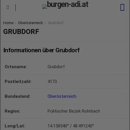
S
Menu
You are here:
Home
Oberösterreich
Grubdorf
GRUBDORF
Informationen über Grubdorf
Ortsname:
Grubdorf
Postleitzahl:
4173
Bundesland:
Oberösterreich
Region:
Politischer Bezirk Rohrbach
Long/Lat:
14.158540° / 48.491240°