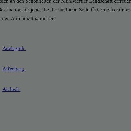
ie sich an den Schönheiten der Mühlviertler Landschaft erfreu
estination für jene, die die ländliche Seite Österreichs erlebe
amen Aufenthalt garantiert.
Adelsgrub
Affenberg
Aichedt