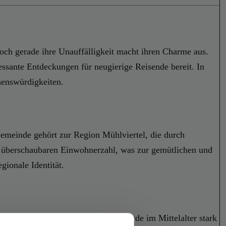
Doch gerade ihre Unauffälligkeit macht ihren Charme aus.
essante Entdeckungen für neugierige Reisende bereit. In
henswürdigkeiten.
 Gemeinde gehört zur Region Mühlviertel, die durch
iner überschaubaren Einwohnerzahl, was zur gemütlichen und
gionale Identität.
ionen verbunden ist. Die Gegend wurde im Mittelalter stark