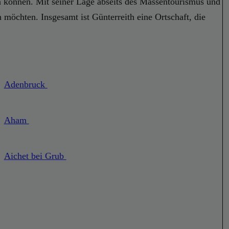
en können. Mit seiner Lage abseits des Massentourismus und
n möchten. Insgesamt ist Günterreith eine Ortschaft, die
Adenbruck
Aham
Aichet bei Grub