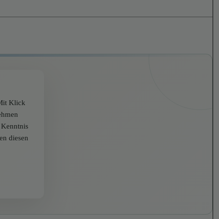
it Klick
nehmen
r Kenntnis
zen diesen