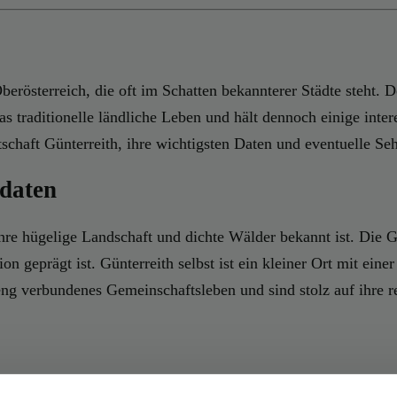
berösterreich, die oft im Schatten bekannterer Städte steht. 
s traditionelle ländliche Leben und hält dennoch einige inter
tschaft Günterreith, ihre wichtigsten Daten und eventuelle Se
daten
r ihre hügelige Landschaft und dichte Wälder bekannt ist. Die
ion geprägt ist. Günterreith selbst ist ein kleiner Ort mit e
ng verbundenes Gemeinschaftsleben und sind stolz auf ihre re
die eng mit der Entwicklung der ostösterreichischen Grenzreg