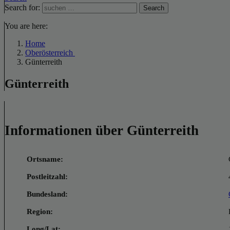
Search for:
Search
You are here:
Home
Oberösterreich
Günterreith
Günterreith
Informationen über Günterreith
Ortsname:
Postleitzahl:
Bundesland:
Region:
Long/Lat: