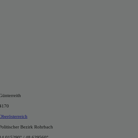
Günterreith
4170
Oberösterreich
Politischer Bezirk Rohrbach
14.015290° / 48.629560°