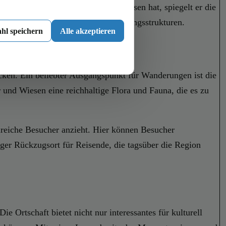
ine weltberühmte Historie aufzuweisen hat, spiegelt er die
nheit im Rahmen regionaler Verwaltungsstrukturen.
hl speichern
Alle akzeptieren
decken. Ein beliebter Ausgangspunkt für Wanderungen ist die
und Wiesen eine reichhaltige Flora und Fauna, die es zu
ahlreiche Besucher anzieht. Hier können Besucher
ger Rückzugsort für Reisende, die tagsüber die Region
e Ortschaft bietet nicht nur interessantes für kulturell