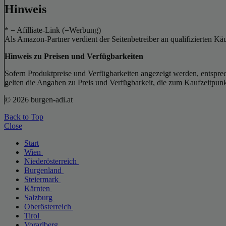
Hinweis
* = Afilliate-Link (=Werbung)
Als Amazon-Partner verdient der Seitenbetreiber an qualifizierten Kä
Hinweis zu Preisen und Verfügbarkeiten
Sofern Produktpreise und Verfügbarkeiten angezeigt werden, entsprec
gelten die Angaben zu Preis und Verfügbarkeit, die zum Kaufzeitpun
© 2026 burgen-adi.at
Back to Top
Close
Start
Wien
Niederösterreich
Burgenland
Steiermark
Kärnten
Salzburg
Oberösterreich
Tirol
Vorarlberg