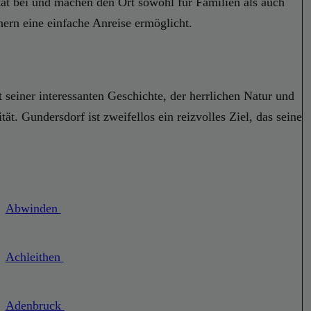
ät bei und machen den Ort sowohl für Familien als auch
hern eine einfache Anreise ermöglicht.
 seiner interessanten Geschichte, der herrlichen Natur und
t. Gundersdorf ist zweifellos ein reizvolles Ziel, das seine
Abwinden
Achleithen
Adenbruck