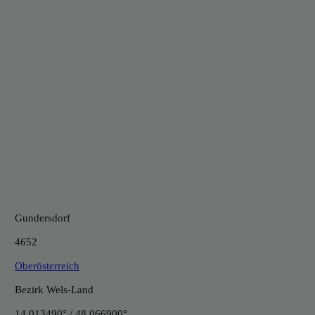
Gundersdorf
4652
Oberösterreich
Bezirk Wels-Land
14.013490° / 48.066900°