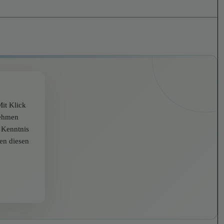
it Klick
nehmen
r Kenntnis
zen diesen