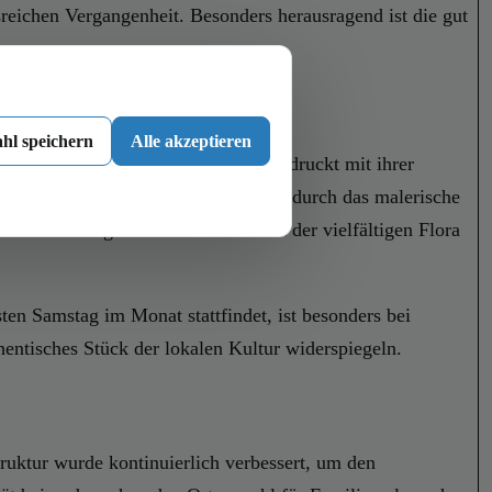
reichen Vergangenheit. Besonders herausragend ist die gut
hl speichern
Alle akzeptieren
rfkirche ist ein Highlight und beeindruckt mit ihrer
zahlreiche Wander- und Radwege, die durch das malerische
t zur Erholung und zum Beobachten der vielfältigen Flora
sten Samstag im Monat stattfindet, ist besonders bei
entisches Stück der lokalen Kultur widerspiegeln.
truktur wurde kontinuierlich verbessert, um den