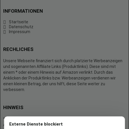
INFORMATIONEN
Startseite
Datenschutz
Impressum
RECHLICHES
Unsere Webseite finanziert sich durch platzierte Werbeanzeigen
und sogenannten Affiliate Links (Produktlinks). Diese sind mit
einem * oder einem Hinweis auf Amazon verlinkt. Durch das
Anklicken der Produktlinks bzw. Werbeanzeigen verdienen wir
einen kleinen Betrag, der uns hilft, diese Seite weiter zu
verbessern.
HINWEIS
* = Afilliate-Link (=Werbung)
Externe Dienste blockiert
Als Amazon-Partner verdient der Seitenbetreiber an qualifizierten