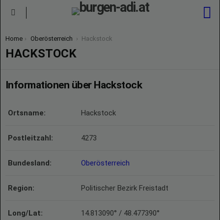
S
Menu
You are here:
Home
Oberösterreich
Hackstock
HACKSTOCK
Informationen über Hackstock
Ortsname:
Hackstock
Postleitzahl:
4273
Bundesland:
Oberösterreich
Region:
Politischer Bezirk Freistadt
Long/Lat:
14.813090° / 48.477390°