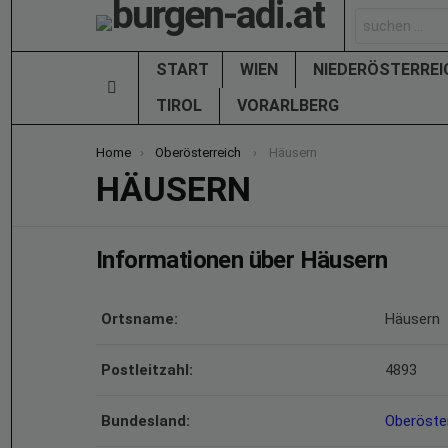
Search
for:
START
WIEN
NIEDERÖSTERRE
Menu
TIROL
VORARLBERG
You are here:
Home
Oberösterreich
Häusern
HÄUSERN
Informationen über Häusern
Ortsname:
Häusern
Postleitzahl:
4893
Bundesland:
Oberöste