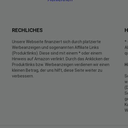
RECHLICHES
H
Unsere Webseite finanziert sich durch platzierte
*
Werbeanzeigen und sogenannten Affiliate Links
A
(Produktlinks). Diese sind mit einem * oder einem
q
Hinweis auf Amazon verlinkt. Durch das Anklicken der
Produktlinks bzw. Werbeanzeigen verdienen wir einen
H
kleinen Betrag, der uns hilft, diese Seite weiter zu
verbessern.
S
w
(
S
g
K
W