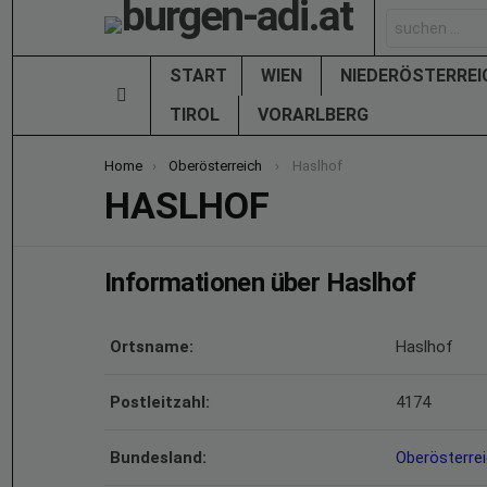
Search
for:
START
WIEN
NIEDERÖSTERRE
Menu
TIROL
VORARLBERG
You are here:
Home
Oberösterreich
Haslhof
HASLHOF
Informationen über Haslhof
Ortsname:
Haslhof
Postleitzahl:
4174
Bundesland:
Oberösterre