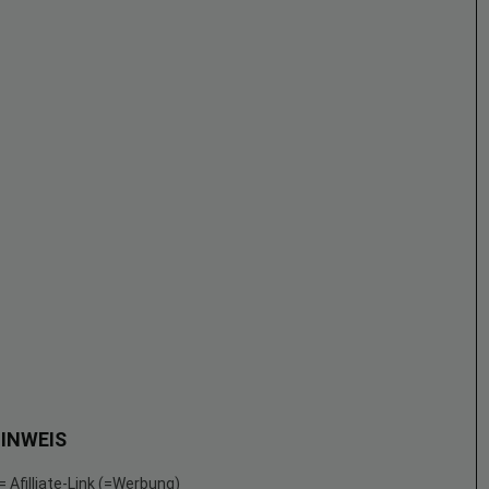
INWEIS
 = Afilliate-Link (=Werbung)