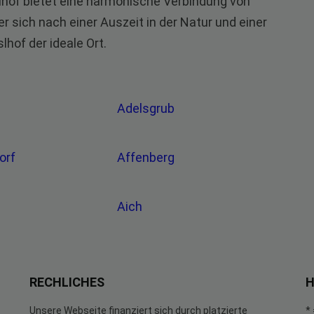
lhof bietet eine harmonische Verbindung von
r sich nach einer Auszeit in der Natur und einer
hof der ideale Ort.
Adelsgrub
orf
Affenberg
Aich
RECHLICHES
H
Unsere Webseite finanziert sich durch platzierte
*