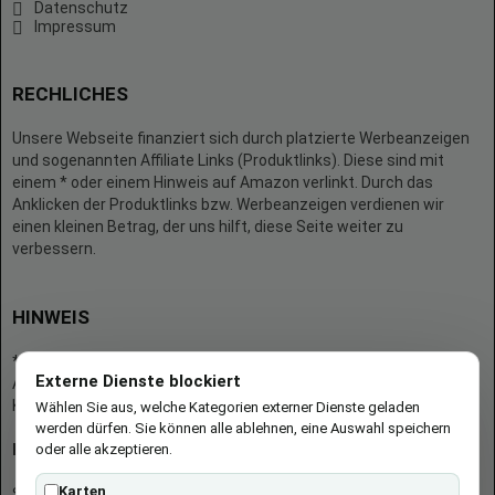
Datenschutz
Impressum
RECHLICHES
Unsere Webseite finanziert sich durch platzierte Werbeanzeigen
und sogenannten Affiliate Links (Produktlinks). Diese sind mit
einem * oder einem Hinweis auf Amazon verlinkt. Durch das
Anklicken der Produktlinks bzw. Werbeanzeigen verdienen wir
einen kleinen Betrag, der uns hilft, diese Seite weiter zu
verbessern.
HINWEIS
* = Afilliate-Link (=Werbung)
Externe Dienste blockiert
Als Amazon-Partner verdient der Seitenbetreiber an qualifizierten
Käufen.
Wählen Sie aus, welche Kategorien externer Dienste geladen
werden dürfen. Sie können alle ablehnen, eine Auswahl speichern
oder alle akzeptieren.
Hinweis zu Preisen und Verfügbarkeiten
Karten
Sofern Produktpreise und Verfügbarkeiten angezeigt werden,