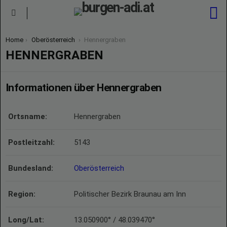
S
Menu
You are here:
Home
Oberösterreich
Hennergraben
HENNERGRABEN
Informationen über Hennergraben
Ortsname:
Hennergraben
Postleitzahl:
5143
Bundesland:
Oberösterreich
Region:
Politischer Bezirk Braunau am Inn
Long/Lat:
13.050900° / 48.039470°