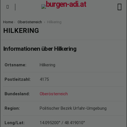
S
Menu
You are here:
Home
Oberösterreich
Hilkering
HILKERING
Informationen über Hilkering
Ortsname:
Hilkering
Postleitzahl:
4175
Bundesland:
Oberösterreich
Region:
Politischer Bezirk Urfahr-Umgebung
Long/Lat:
14.095200° / 48.419010°