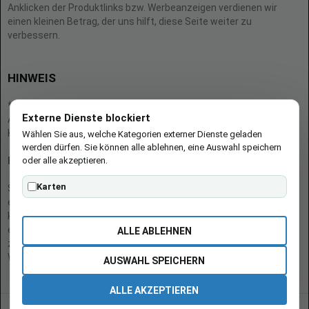
Anklicken der Produktlinks bzw. Werbeanzeigen verdienen wir
einen kleinen Betrag, der uns hilft, diese Seite weiter zu
verbessern.
HINWEIS
* = Afilliate-Link (=Werbung)
Externe Dienste blockiert
Als Amazon-Partner verdient der Seitenbetreiber an qualifizierten
Käufen.
Wählen Sie aus, welche Kategorien externer Dienste geladen
werden dürfen. Sie können alle ablehnen, eine Auswahl speichern
oder alle akzeptieren.
Hinweis zu Preisen und Verfügbarkeiten
Karten
Sofern Produktpreise und Verfügbarkeiten angezeigt werden,
entsprechen diese dem angegebenen Stand (Datum/Uhrzeit) und
können sich auf der verlinkten Seite jederzeit ändern. Für den Kauf
eines Produkts gelten die Angaben zu Preis und Verfügbarkeit, die
ALLE ABLEHNEN
zum Kaufzeitpunkt [auf der/den maßgeblichen Amazon-
Website(s)] angezeigt werden.
AUSWAHL SPEICHERN
ALLE AKZEPTIEREN