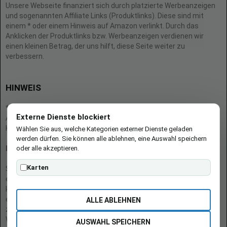
Unsere Webseite finanziert sich durch platzierte Werbeanzeigen
und sogenannten Affiliate Links (Produktlinks). Diese sind mit
einem * oder einem Hinweis auf Amazon verlinkt. Durch das
Anklicken der Produktlinks bzw. Werbeanzeigen verdienen wir
einen kleinen Betrag, der uns hilft, diese Seite weiter zu
verbessern.
HINWEIS
* = Afilliate-Link (=Werbung)
Externe Dienste blockiert
Als Amazon-Partner verdient der Seitenbetreiber an qualifizierten
Käufen.
Wählen Sie aus, welche Kategorien externer Dienste geladen
werden dürfen. Sie können alle ablehnen, eine Auswahl speichern
oder alle akzeptieren.
Hinweis zu Preisen und Verfügbarkeiten
Karten
Sofern Produktpreise und Verfügbarkeiten angezeigt werden,
entsprechen diese dem angegebenen Stand (Datum/Uhrzeit) und
können sich auf der verlinkten Seite jederzeit ändern. Für den Kauf
eines Produkts gelten die Angaben zu Preis und Verfügbarkeit, die
ALLE ABLEHNEN
zum Kaufzeitpunkt [auf der/den maßgeblichen Amazon-
Website(s)] angezeigt werden.
AUSWAHL SPEICHERN