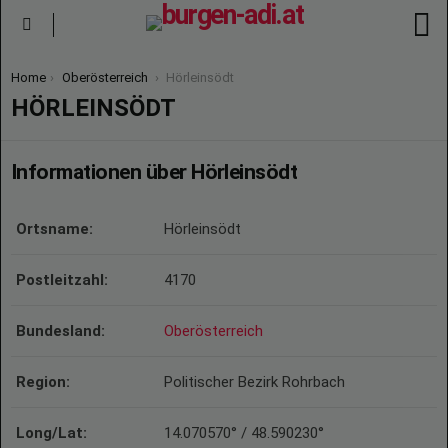
S
Menu
You are here:
Home
Oberösterreich
Hörleinsödt
HÖRLEINSÖDT
Informationen über Hörleinsödt
Ortsname:
Hörleinsödt
Postleitzahl:
4170
Bundesland:
Oberösterreich
Region:
Politischer Bezirk Rohrbach
Long/Lat:
14.070570° / 48.590230°