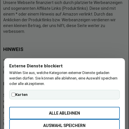
Unsere Webseite finanziert sich durch platzierte Werbeanzeigen
und sogenannten Affiliate Links (Produktlinks). Diese sind mit
einem * oder einem Hinweis auf Amazon verlinkt. Durch das
Anklicken der Produktlinks bzw. Werbeanzeigen verdienen wir
einen kleinen Betrag, der uns hilft, diese Seite weiter zu
verbessern.
HINWEIS
* = Afilliate-Link (=Werbung)
Externe Dienste blockiert
Als Amazon-Partner verdient der Seitenbetreiber an qualifizierten
Käufen.
Wählen Sie aus, welche Kategorien externer Dienste geladen
werden dürfen. Sie können alle ablehnen, eine Auswahl speichern
oder alle akzeptieren.
Hinweis zu Preisen und Verfügbarkeiten
Karten
Sofern Produktpreise und Verfügbarkeiten angezeigt werden,
entsprechen diese dem angegebenen Stand (Datum/Uhrzeit) und
können sich auf der verlinkten Seite jederzeit ändern. Für den Kauf
eines Produkts gelten die Angaben zu Preis und Verfügbarkeit, die
ALLE ABLEHNEN
zum Kaufzeitpunkt [auf der/den maßgeblichen Amazon-
Website(s)] angezeigt werden.
AUSWAHL SPEICHERN