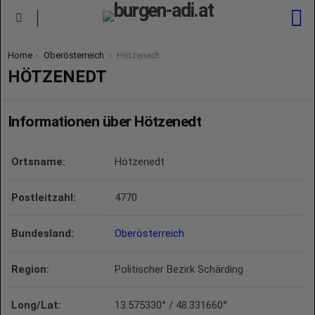
S
Menu
You are here:
Home
Oberösterreich
Hötzenedt
HÖTZENEDT
Informationen über Hötzenedt
Ortsname:
Hötzenedt
Postleitzahl:
4770
Bundesland:
Oberösterreich
Region:
Politischer Bezirk Schärding
Long/Lat:
13.575330° / 48.331660°