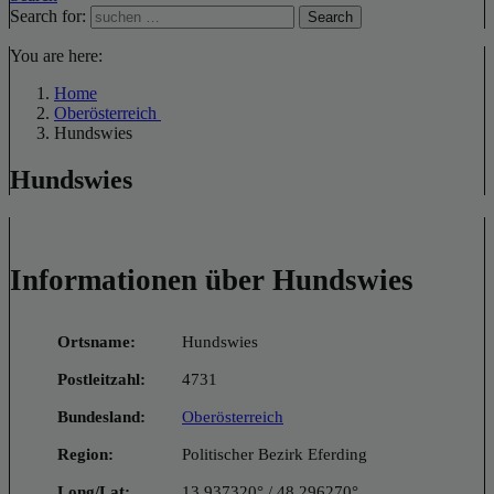
Search for:
Search
You are here:
Home
Oberösterreich
Hundswies
Hundswies
Informationen über Hundswies
Ortsname:
Hundswies
Postleitzahl:
4731
Bundesland:
Oberösterreich
Region:
Politischer Bezirk Eferding
Long/Lat:
13.937320° / 48.296270°