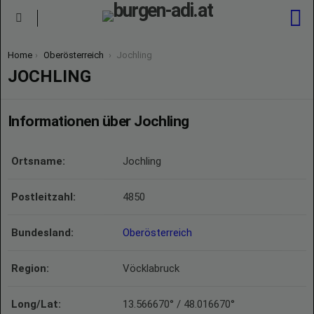
S
Menu
You are here:
Home
Oberösterreich
Jochling
JOCHLING
Informationen über Jochling
Ortsname:
Jochling
Postleitzahl:
4850
Bundesland:
Oberösterreich
Region:
Vöcklabruck
Long/Lat:
13.566670° / 48.016670°