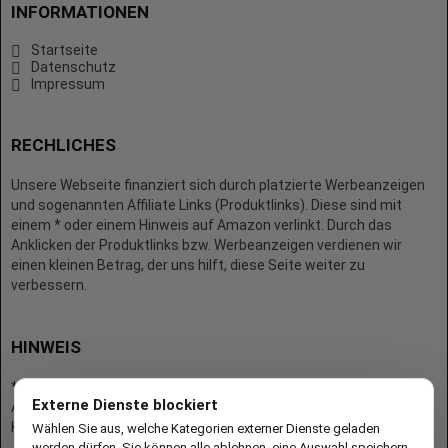
INFORMATIONEN
Startseite
Datenschutz
Impressum
RECHLICHES
Unsere Webseite finanziert sich durch platzierte Werbeanzeigen
und sogenannten Affiliate Links (Produktlinks). Diese sind mit
einem * oder einem Hinweis auf Amazon verlinkt. Durch das
Anklicken der Produktlinks bzw. Werbeanzeigen verdienen wir
einen kleinen Betrag, der uns hilft, diese Seite weiter zu
verbessern.
HINWEIS
* = Afilliate-Link (=Werbung)
Externe Dienste blockiert
Als Amazon-Partner verdient der Seitenbetreiber an qualifizierten
Käufen.
Wählen Sie aus, welche Kategorien externer Dienste geladen
werden dürfen. Sie können alle ablehnen, eine Auswahl speichern