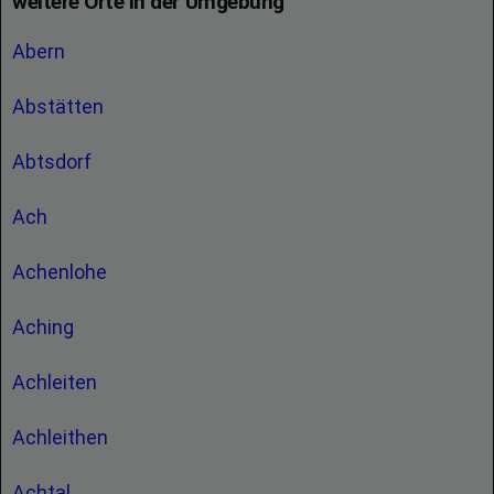
weitere Orte in der Umgebung
Abern
Abstätten
Abtsdorf
Ach
Achenlohe
Aching
Achleiten
Achleithen
Achtal