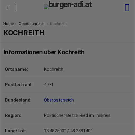
S
Menu
You are here:
Home
Oberösterreich
Kochreith
KOCHREITH
Informationen über Kochreith
Ortsname:
Kochreith
Postleitzahl:
4971
Bundesland:
Oberösterreich
Region:
Politischer Bezirk Ried im Innkreis
Long/Lat:
13.482500° / 48.238140°