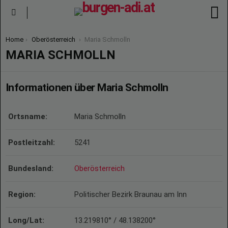
S
Menu
You are here:
Home
Oberösterreich
Maria Schmolln
MARIA SCHMOLLN
Informationen über Maria Schmolln
Ortsname:
Maria Schmolln
Postleitzahl:
5241
Bundesland:
Oberösterreich
Region:
Politischer Bezirk Braunau am Inn
Long/Lat:
13.219810° / 48.138200°