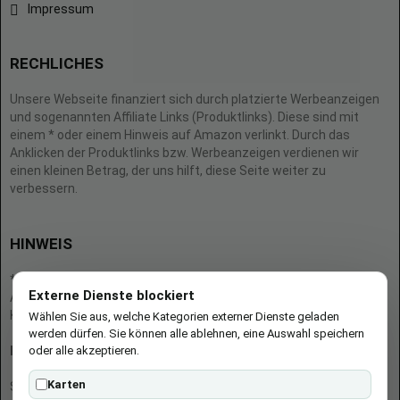
Impressum
RECHLICHES
Unsere Webseite finanziert sich durch platzierte Werbeanzeigen
und sogenannten Affiliate Links (Produktlinks). Diese sind mit
einem * oder einem Hinweis auf Amazon verlinkt. Durch das
Anklicken der Produktlinks bzw. Werbeanzeigen verdienen wir
einen kleinen Betrag, der uns hilft, diese Seite weiter zu
verbessern.
HINWEIS
* = Afilliate-Link (=Werbung)
Externe Dienste blockiert
Als Amazon-Partner verdient der Seitenbetreiber an qualifizierten
Käufen.
Wählen Sie aus, welche Kategorien externer Dienste geladen
werden dürfen. Sie können alle ablehnen, eine Auswahl speichern
oder alle akzeptieren.
Hinweis zu Preisen und Verfügbarkeiten
Karten
Sofern Produktpreise und Verfügbarkeiten angezeigt werden,