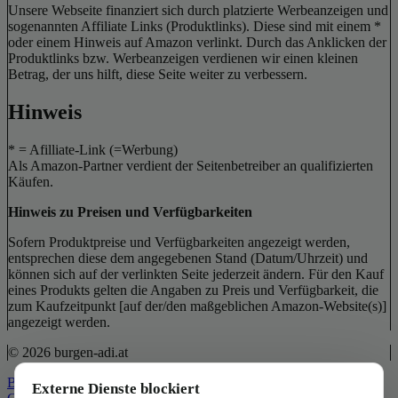
Unsere Webseite finanziert sich durch platzierte Werbeanzeigen und
sogenannten Affiliate Links (Produktlinks). Diese sind mit einem *
oder einem Hinweis auf Amazon verlinkt. Durch das Anklicken der
Produktlinks bzw. Werbeanzeigen verdienen wir einen kleinen
Betrag, der uns hilft, diese Seite weiter zu verbessern.
Hinweis
* = Afilliate-Link (=Werbung)
Als Amazon-Partner verdient der Seitenbetreiber an qualifizierten
Käufen.
Hinweis zu Preisen und Verfügbarkeiten
Sofern Produktpreise und Verfügbarkeiten angezeigt werden,
entsprechen diese dem angegebenen Stand (Datum/Uhrzeit) und
können sich auf der verlinkten Seite jederzeit ändern. Für den Kauf
eines Produkts gelten die Angaben zu Preis und Verfügbarkeit, die
zum Kaufzeitpunkt [auf der/den maßgeblichen Amazon-Website(s)]
angezeigt werden.
© 2026 burgen-adi.at
Back to Top
Externe Dienste blockiert