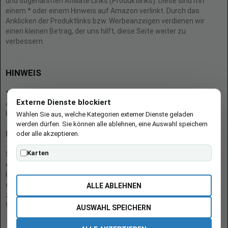
und sogenannten Affiliate Links (Produktlinks). Diese sind mit
einem * oder einem Hinweis auf Amazon verlinkt. Durch das
Anklicken der Produktlinks bzw. Werbeanzeigen verdienen wir
einen kleinen Betrag, der uns hilft, diese Seite weiter zu
verbessern.
HINWEIS
* = Afilliate-Link (=Werbung)
Externe Dienste blockiert
Als Amazon-Partner verdient der Seitenbetreiber an qualifizierten
Käufen.
Wählen Sie aus, welche Kategorien externer Dienste geladen
werden dürfen. Sie können alle ablehnen, eine Auswahl speichern
oder alle akzeptieren.
Hinweis zu Preisen und Verfügbarkeiten
Karten
Sofern Produktpreise und Verfügbarkeiten angezeigt werden,
entsprechen diese dem angegebenen Stand (Datum/Uhrzeit) und
können sich auf der verlinkten Seite jederzeit ändern. Für den Kauf
eines Produkts gelten die Angaben zu Preis und Verfügbarkeit, die
ALLE ABLEHNEN
zum Kaufzeitpunkt [auf der/den maßgeblichen Amazon-
Website(s)] angezeigt werden.
AUSWAHL SPEICHERN