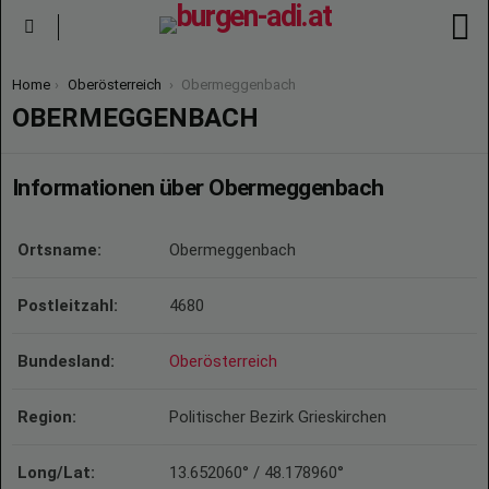
S
Menu
You are here:
Home
Oberösterreich
Obermeggenbach
OBERMEGGENBACH
Informationen über Obermeggenbach
Ortsname:
Obermeggenbach
Postleitzahl:
4680
Bundesland:
Oberösterreich
Region:
Politischer Bezirk Grieskirchen
Long/Lat:
13.652060° / 48.178960°