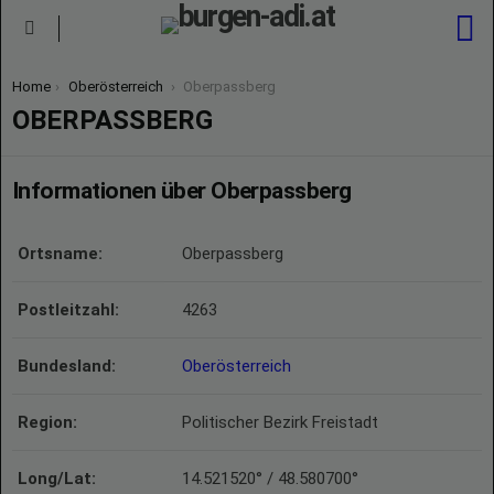
S
Menu
You are here:
Home
Oberösterreich
Oberpassberg
OBERPASSBERG
Informationen über Oberpassberg
Ortsname:
Oberpassberg
Postleitzahl:
4263
Bundesland:
Oberösterreich
Region:
Politischer Bezirk Freistadt
Long/Lat:
14.521520° / 48.580700°