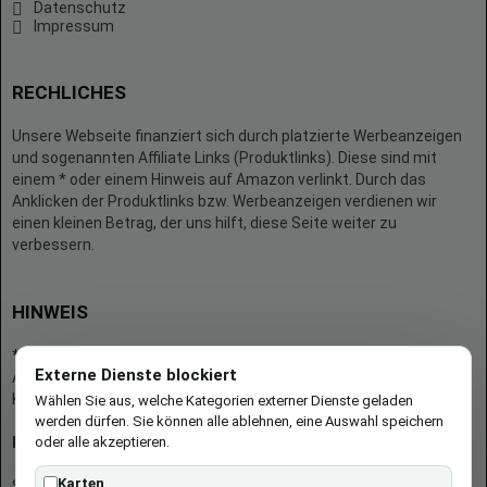
Datenschutz
Impressum
RECHLICHES
Unsere Webseite finanziert sich durch platzierte Werbeanzeigen
und sogenannten Affiliate Links (Produktlinks). Diese sind mit
einem * oder einem Hinweis auf Amazon verlinkt. Durch das
Anklicken der Produktlinks bzw. Werbeanzeigen verdienen wir
einen kleinen Betrag, der uns hilft, diese Seite weiter zu
verbessern.
HINWEIS
* = Afilliate-Link (=Werbung)
Externe Dienste blockiert
Als Amazon-Partner verdient der Seitenbetreiber an qualifizierten
Käufen.
Wählen Sie aus, welche Kategorien externer Dienste geladen
werden dürfen. Sie können alle ablehnen, eine Auswahl speichern
oder alle akzeptieren.
Hinweis zu Preisen und Verfügbarkeiten
Karten
Sofern Produktpreise und Verfügbarkeiten angezeigt werden,