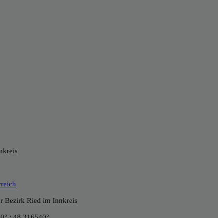
nkreis
rreich
er Bezirk Ried im Innkreis
0° / 48.316540°