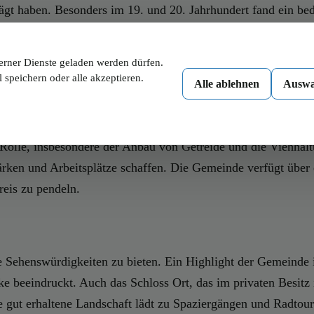
ägt haben. Besonders im 19. und 20. Jahrhundert fand ein bede
det Ort im Innkreis harmonisch Tradition und Moderne und bi
erner Dienste geladen werden dürfen.
 speichern oder alle akzeptieren.
Alle ablehnen
Auswa
tschaftlich geprägt, wobei sich in den letzten Jahren auch kl
 Rolle, insbesondere der Anbau von Getreide und die Viehhalt
tärken und Arbeitsplätze schaffen. Die Gemeinde verfügt übe
reis zu pendeln.
e Sehenswürdigkeiten zu bieten. Ein Highlight der Gemeinde i
beeindruckt. Auch das Schloss Ort, das im privaten Besitz ist
e gut erhaltene Landschaft lädt zu Spaziergängen und Radtou