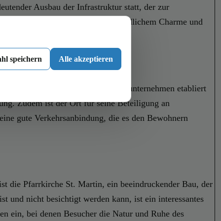
utender Ausbau der Infrastruktur statt, der zur
etet eine attraktive Mischung aus ländlichem Charme und
hl speichern
Alle akzeptieren
einere Gewerbebetriebe und Handwerksunternehmen etabliert
ung. Zudem ist der Ort für seine Beteiligung an
r eine gute Verkehrsanbindung, die es den Bewohnern
st die Pfarrkirche St. Martin, ein beeindruckender Bau, der
 und nicht besichtigt werden kann, ist ein interessantes
ren ein, bei denen Besucher die Natur und Ruhe des