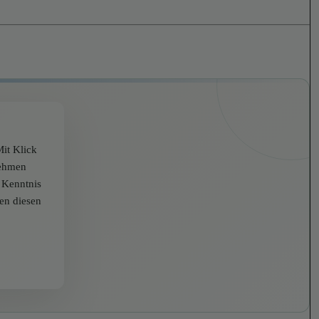
it Klick
nehmen
r Kenntnis
zen diesen