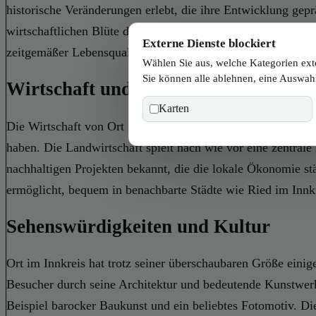
historische Veränderungen erlebt, die ihre Entwicklung gepr
wirtschaftlichen Blüte der Gemeinde beitrug. Heute verbin
Externe Dienste blockiert
zeitgemäßer Lebensqualität.
Wählen Sie aus, welche Kategorien ext
Sie können alle ablehnen, eine Auswahl
Wirtschaft und Infrastruktur
Karten
Die Wirtschaft von Ort im Innkreis ist traditionell landwir
haben. Die Landwirtschaft spielt nach wie vor eine zentrale
nachhaltigen Projekten bekannt, die die lokale Ökonomie s
ermöglicht, bequem in benachbarte Städte wie Ried im Innk
Sehenswürdigkeiten und Kultur
Ort im Innkreis hat trotz seiner überschaubaren Größe einig
Besucher durch seine Architektur und bedeutende Kunstwerke 
Beispiel barocker Baukunst und ein beliebtes Fotomotiv. Di