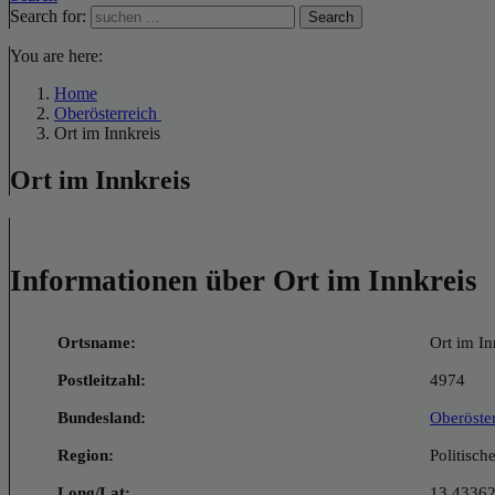
Search for:
Search
You are here:
Home
Oberösterreich
Ort im Innkreis
Ort im Innkreis
Informationen über Ort im Innkreis
Ortsname:
Ort im In
Postleitzahl:
4974
Bundesland:
Oberöste
Region:
Politisch
Long/Lat:
13.43362